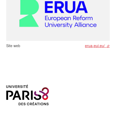
Site web
erua-eui.eu/
- lien