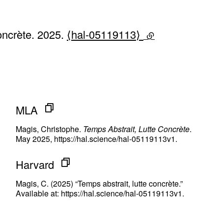
oncrète. 2025.
⟨hal-05119113⟩
(lien externe)
MLA
Magis, Christophe.
Temps Abstrait, Lutte Concrète
.
May 2025, https://hal.science/hal-05119113v1.
Harvard
Magis, C. (2025) “Temps abstrait, lutte concrète.”
Available at: https://hal.science/hal-05119113v1.