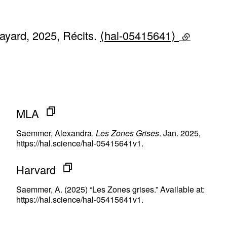
ayard, 2025, Récits.
⟨hal-05415641⟩
(lien exte
MLA
Saemmer, Alexandra.
Les Zones Grises
. Jan. 2025,
https://hal.science/hal-05415641v1.
Harvard
Saemmer, A. (2025) “Les Zones grises.” Available at:
https://hal.science/hal-05415641v1.