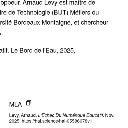
loppeur, Arnaud Levy est maître de
ire de Technologie (BUT) Métiers du
versité Bordeaux Montaigne, et chercheur
.
if. Le Bord de l'Eau, 2025,
terne)
MLA
Levy, Arnaud.
L'Échec Du Numérique Éducatif
. Nov.
2025, https://hal.science/hal-05586678v1.