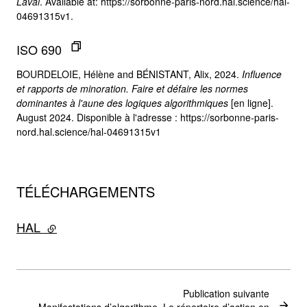
Laval
. Available at: https://sorbonne-paris-nord.hal.science/hal-
04691315v1.
ISO 690
BOURDELOIE, Hélène and BÉNISTANT, Alix, 2024.
Influence
et rapports de minoration. Faire et défaire les normes
dominantes à l'aune des logiques algorithmiques
[en ligne].
August 2024. Disponible à l'adresse : https://sorbonne-paris-
nord.hal.science/hal-04691315v1
TÉLÉCHARGEMENTS
HAL
- lien externe
Publication suivante
Manifestations d’algorithme. Le répertoire d’action en