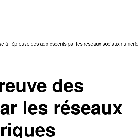
se à l’épreuve des adolescents par les réseaux sociaux numéri
preuve des
ar les réseaux
riques