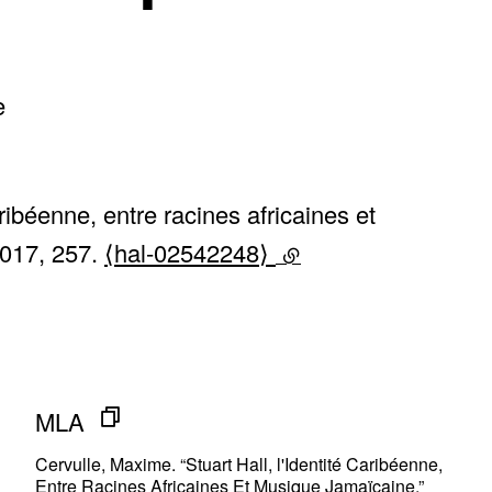
e
ribéenne, entre racines africaines et
2017, 257.
⟨hal-02542248⟩
(lien externe)
MLA
Cervulle, Maxime. “Stuart Hall, l'Identité Caribéenne,
Entre Racines Africaines Et Musique Jamaïcaine.”