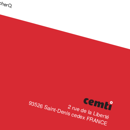
cher
CÉMTI
93526
2 rue de la Liberté
Saint-Denis cedex
FRANCE