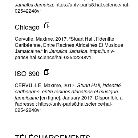
Jamaïca Jamaïca
. https://univ-paris8.hal.science/hal-
02542248v1
Chicago
Cervulle, Maxime. 2017. “Stuart Hall, l'Identité
Caribéenne, Entre Racines Africaines Et Musique
Jamaïcaine.” In
Jamaïca Jamaïca
. https://univ-
paris8.hal.science/hal-02542248v1.
ISO 690
CERVULLE, Maxime, 2017.
Stuart Hall, l'identité
caribéenne, entre racines africaines et musique
jamaïcaine
[en ligne]. January 2017. Disponible à
l'adresse : https://univ-paris8.hal.science/hal-
02542248v1
TÉLÉCHARGEMENTS