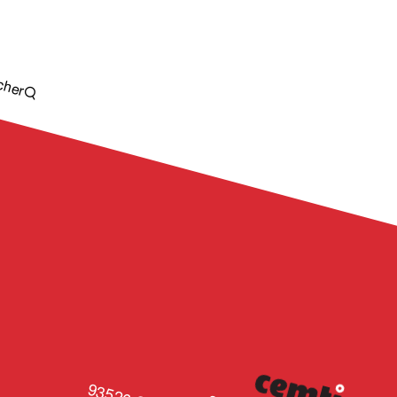
cher
CÉMTI
93526