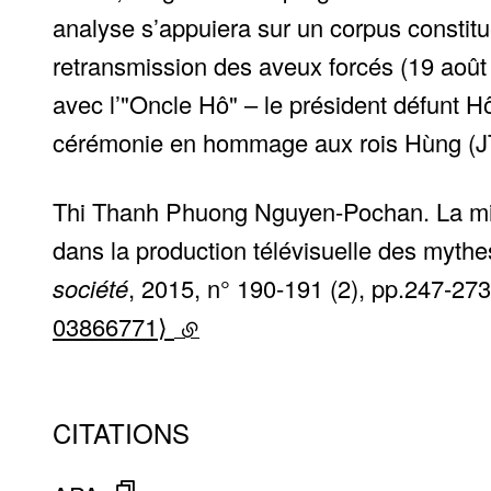
analyse s’appuiera sur un corpus constitué
retransmission des aveux forcés (19 août 
avec l’"Oncle Hô" – le président défunt H
cérémonie en hommage aux rois Hùng (JT 
Thi Thanh Phuong Nguyen-Pochan. La mis
dans la production télévisuelle des myth
société
, 2015, n° 190-191 (2), pp.247-27
03866771⟩
(lien externe)
CITATIONS