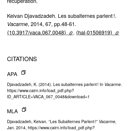
récupération.
Keivan Djavadzadeh. Les subalternes parlent !.
, 2014, 67, pp.48-61.
Vacarme
⟨10.3917/vaca.067.0048⟩
(lien externe)
.
⟨hal-01506919⟩
(lien e
CITATIONS
APA
Djavadzadeh, K. (2014). Les subalternes parlent ! In
Vacarme
.
https://www.cairn.info/load_pdf.php?
ID_ARTICLE=VACA_067_0048&download=1
MLA
Djavadzadeh, Keivan. “Les Subalternes Parlent !”
Vacarme
,
Jan. 2014, https://www.cairn.info/load_pdf.php?