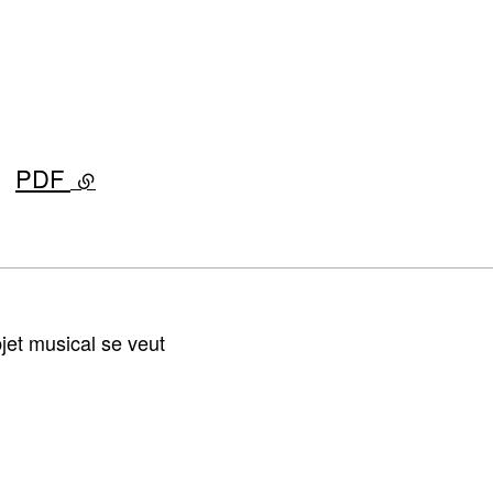
PDF
- lien externe
bjet musical se veut