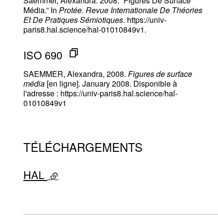
Saemmer, Alexandra. 2008. “Figures De Surface
Média.” In
Protée. Revue Internationale De Théories
Et De Pratiques Sémiotiques
. https://univ-
paris8.hal.science/hal-01010849v1.
ISO 690
SAEMMER, Alexandra, 2008.
Figures de surface
média
[en ligne]. January 2008. Disponible à
l'adresse : https://univ-paris8.hal.science/hal-
01010849v1
TÉLÉCHARGEMENTS
HAL
- lien externe