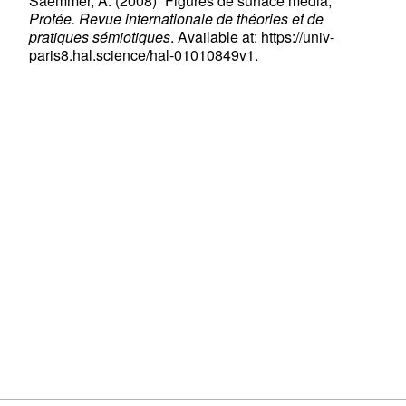
Saemmer, A. (2008) “Figures de surface média,”
Protée. Revue internationale de théories et de
pratiques sémiotiques
. Available at: https://univ-
paris8.hal.science/hal-01010849v1.