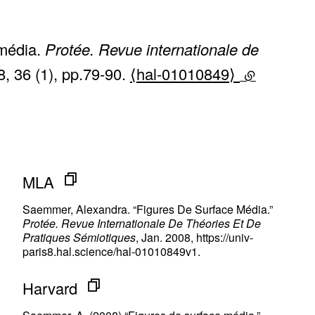
 média.
Protée. Revue internationale de
8, 36 (1), pp.79-90.
⟨hal-01010849⟩
(lien exter
MLA
Saemmer, Alexandra. “Figures De Surface Média.”
Protée. Revue Internationale De Théories Et De
Pratiques Sémiotiques
, Jan. 2008, https://univ-
paris8.hal.science/hal-01010849v1.
Harvard