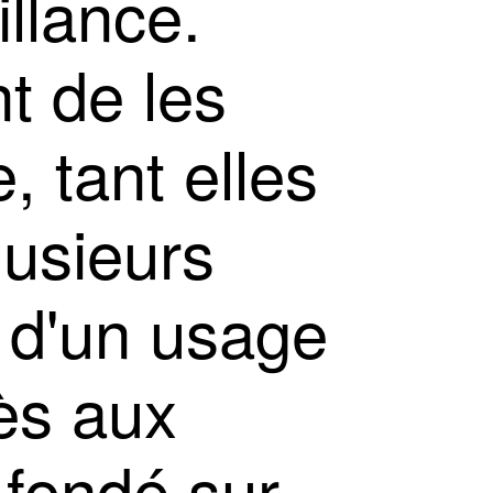
llance.
t de les
, tant elles
lusieurs
e d'un usage
cès aux
 fondé sur