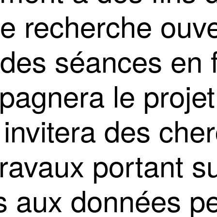
e recherche ouver
 des séances en 
pagnera le projet
 invitera des che
travaux portant s
ès aux données p