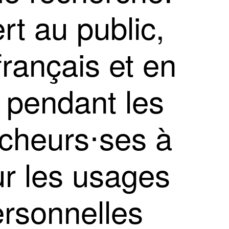
t au public,
français et en
 pendant les
rcheurs⋅ses à
ur les usages
ersonnelles