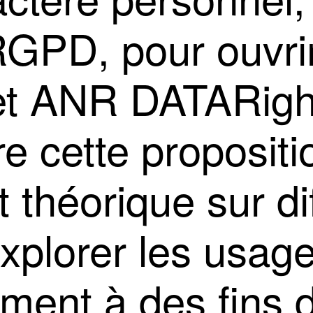
 RGPD, pour ouvri
jet ANR DATARigh
 cette propositio
 théorique sur di
explorer les usage
ment à des fins 