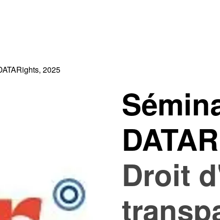
DATARights, 2025
Sémina
DATARi
Droit d
transp