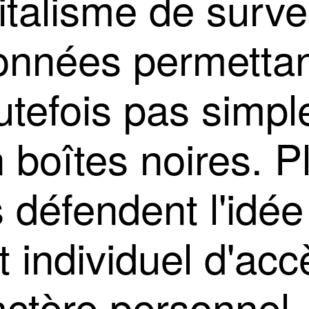
talisme de survei
nnées permettan
utefois pas simple
 boîtes noires. P
 défendent l'idé
it individuel d'ac
ctère personnel,