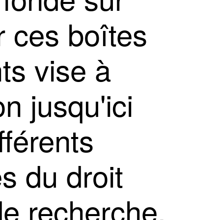
r ces boîtes
ts vise à
n jusqu'ici
fférents
s du droit
de recherche.