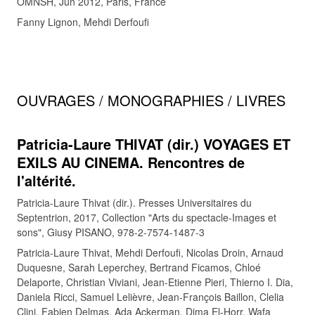
OMNSH, Jun 2012, Paris, France
Fanny Lignon, Mehdi Derfoufi
OUVRAGES / MONOGRAPHIES / LIVRES
Patricia-Laure THIVAT (dir.) VOYAGES ET
EXILS AU CINEMA. Rencontres de
l'altérité.
Patricia-Laure Thivat (dir.). Presses Universitaires du
Septentrion, 2017, Collection "Arts du spectacle-Images et
sons", Giusy PISANO, 978-2-7574-1487-3
Patricia-Laure Thivat, Mehdi Derfoufi, Nicolas Droin, Arnaud
Duquesne, Sarah Leperchey, Bertrand Ficamos, Chloé
Delaporte, Christian Viviani, Jean-Etienne Pieri, Thierno I. Dia,
Daniela Ricci, Samuel Lelièvre, Jean-François Baillon, Clelia
Clini, Fabien Delmas, Ada Ackerman, Dima El-Horr, Wafa